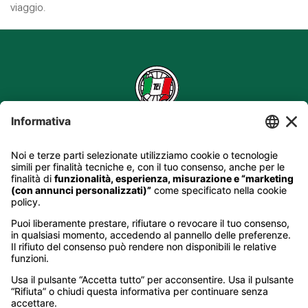
viaggio.
Hotelturist S.p.A.
Sede Legale
Via E. Forcellini, 150 - 35128 Padova - Italia
C.F. e Reg. Imp. PD 01620970903
R.E.A. n. 0345593 di PD
P.IVA 01047360910